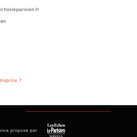
chosleparisien.fr
nan
treprise ?
vice proposé par